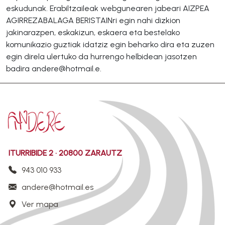
eskudunak. Erabiltzaileak webgunearen jabeari AIZPEA
AGIRREZABALAGA BERISTAINri egin nahi dizkion
jakinarazpen, eskakizun, eskaera eta bestelako
komunikazio guztiak idatziz egin beharko dira eta zuzen
egin direla ulertuko da hurrengo helbidean jasotzen
badira andere@hotmail.e.
ITURRIBIDE 2 · 20800 ZARAUTZ
943 010 933
andere@hotmail.es
Ver mapa