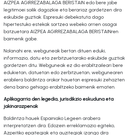
AIZPEA AGIRREZABALAGA BERISTAIN edo bere jabe
legitimoei soilik dagozkie eta berariaz gordetzen dira
eskubide guztiak. Espresuki debekatuta dago
hipertestuko estekak sortzea webeko orrien osagai
batzuetara AIZPEA AGIRREZABALAGA BERISTAINren
baimenik gabe.
Nolanahi ere, webguneak bertan dituen eduki,
informazio, datu eta zerbitzuetarako eskubide guztiak
gordetzen ditu. Webguneak ez dio erabiltzaileari bere
edukietan, datuetan edo zerbitzuetan, webgunearen
erabilera baldintza orokor hauetan espresuki zehazten
dena baino gehiago erabiltzeko baimenik ematen.
Aplikagarria den legedia, jurisdikzio eskuduna eta
jakinarazpenak
Baldintza hauek Espainiako Legeen arabera
interpretatzen dira. Edozein erreklamazio egiteko,
Azpeitiko epaitegiak eta auzitegiak izango dira