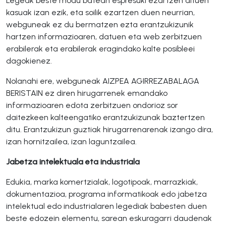
Legeak beste modu batean espresuki ezartzen dituen
kasuak izan ezik, eta soilik ezartzen duen neurrian,
webguneak ez du bermatzen ezta erantzukizunik
hartzen informazioaren, datuen eta web zerbitzuen
erabilerak eta erabilerak eragindako kalte posibleei
dagokienez.
Nolanahi ere, webguneak AIZPEA AGIRREZABALAGA
BERISTAIN ez diren hirugarrenek emandako
informazioaren edota zerbitzuen ondorioz sor
daitezkeen kalteengatiko erantzukizunak baztertzen
ditu. Erantzukizun guztiak hirugarrenarenak izango dira,
izan hornitzailea, izan laguntzailea.
Jabetza intelektuala eta industriala
Edukia, marka komertzialak, logotipoak, marrazkiak,
dokumentazioa, programa informatikoak edo jabetza
intelektual edo industrialaren legediak babesten duen
beste edozein elementu, sarean eskuragarri daudenak