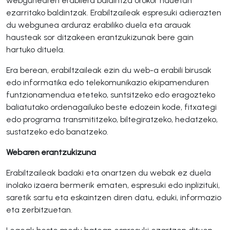
webgunearen erabilera baldintza orokor hauetan
ezarritako baldintzak. Erabiltzaileak espresuki adierazten
du webgunea arduraz erabiliko duela eta arauak
hausteak sor ditzakeen erantzukizunak bere gain
hartuko dituela.
Era berean, erabiltzaileak ezin du web-a erabili birusak
edo informatika edo telekomunikazio ekipamenduren
funtzionamendua eteteko, suntsitzeko edo eragozteko
baliatutako ordenagailuko beste edozein kode, fitxategi
edo programa transmititzeko, biltegiratzeko, hedatzeko,
sustatzeko edo banatzeko.
Webaren erantzukizuna
Erabiltzaileak badaki eta onartzen du webak ez duela
inolako izaera bermerik ematen, espresuki edo inplizituki,
saretik sartu eta eskaintzen diren datu, eduki, informazio
eta zerbitzuetan.