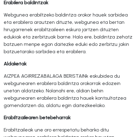
Erabilera baldintzak
Webgunea erabiltzeko baldintza orokor hauek sarbidea
eta erabilera arautzen dituzte, webgunea eta bertan
hirugarrenek erabiltzaileen eskura jartzen dituzten
edukiak eta zerbitzuak barne. Hala ere, baldintza zehatz
batzuen menpe egon daitezke eduki edo zerbitzu jakin
batzuetarako sarbidea eta erabilera.
Aldaketak
AIZPEA AGIRREZABALAGA BERISTAINk eskubidea du
webgunearen erabilera baldintza orokorrak edozein
unetan aldatzeko. Nolanahi ere, aldian behin
webgunearen erabilera baldintza hauek kontsultatzea
gomendatzen da, aldatu egin daitezkeelako.
Erabiltzailearen betebeharrak
Erabiltzaileak une oro errespetatu beharko ditu