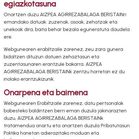
egiazkotasuna
Onartzen duzu AIZPEA AGIRREZABALAGA BERISTAINri
emandako datuak. zuzenak, osoak, zehatzak eta
unekoak dira, baita behar bezala eguneratuta daudela
ere.
Webgunearen erabiltzaile zarenez, zeu zara gunera
bidaltzen dituzun datuen zehaztasun eta
zuzentasunaren erantzule bakarra. AIZPEA
AGIRREZABALAGA BERISTAINk zentzu horretan ez du
inolako erantzukizunik.
Onarpena eta baimena
Webgunearen Erabiltzaile zarenez, datu pertsonalak
babesteko baldintzen berri eman duzula jakinarazten
duzu, AIZPEA AGIRREZABALAGA BERISTAINk
tratamendua onartu eta onartzen duzula Pribatutasun
Politika honetan adierazitako moduan eta