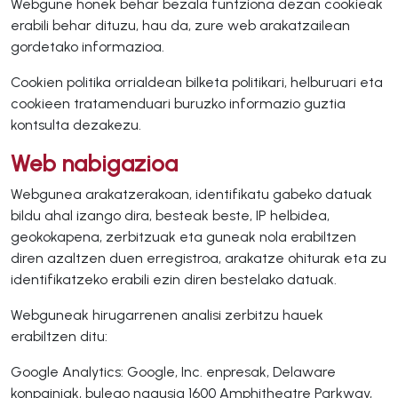
Webgune honek behar bezala funtziona dezan cookieak
erabili behar dituzu, hau da, zure web arakatzailean
gordetako informazioa.
Cookien politika orrialdean bilketa politikari, helburuari eta
cookieen tratamenduari buruzko informazio guztia
kontsulta dezakezu.
Web nabigazioa
Webgunea arakatzerakoan, identifikatu gabeko datuak
bildu ahal izango dira, besteak beste, IP helbidea,
geokokapena, zerbitzuak eta guneak nola erabiltzen
diren azaltzen duen erregistroa, arakatze ohiturak eta zu
identifikatzeko erabili ezin diren bestelako datuak.
Webguneak hirugarrenen analisi zerbitzu hauek
erabiltzen ditu:
Google Analytics: Google, Inc. enpresak, Delaware
konpainiak, bulego nagusia 1600 Amphitheatre Parkway,