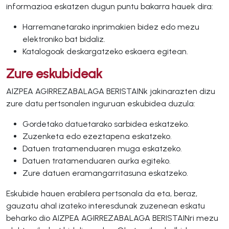
informazioa eskatzen dugun puntu bakarra hauek dira:
Harremanetarako inprimakien bidez edo mezu
elektroniko bat bidaliz.
Katalogoak deskargatzeko eskaera egitean.
Zure eskubideak
AIZPEA AGIRREZABALAGA BERISTAINk jakinarazten dizu
zure datu pertsonalen inguruan eskubidea duzula:
Gordetako datuetarako sarbidea eskatzeko.
Zuzenketa edo ezeztapena eskatzeko.
Datuen tratamenduaren muga eskatzeko.
Datuen tratamenduaren aurka egiteko.
Zure datuen eramangarritasuna eskatzeko.
Eskubide hauen erabilera pertsonala da eta, beraz,
gauzatu ahal izateko interesdunak zuzenean eskatu
beharko dio AIZPEA AGIRREZABALAGA BERISTAINri mezu