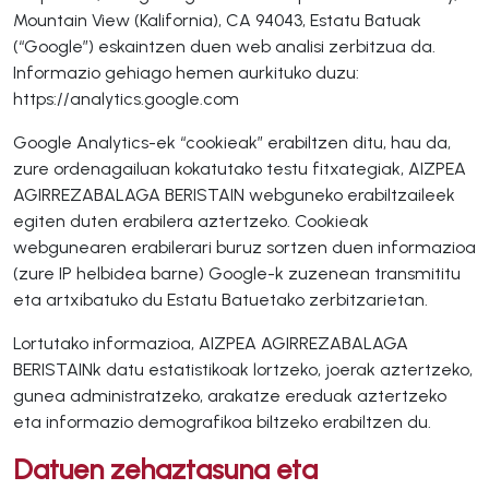
Mountain View (Kalifornia), CA 94043, Estatu Batuak
(“Google”) eskaintzen duen web analisi zerbitzua da.
Informazio gehiago hemen aurkituko duzu:
https://analytics.google.com
Google Analytics-ek “cookieak” erabiltzen ditu, hau da,
zure ordenagailuan kokatutako testu fitxategiak, AIZPEA
AGIRREZABALAGA BERISTAIN webguneko erabiltzaileek
egiten duten erabilera aztertzeko. Cookieak
webgunearen erabilerari buruz sortzen duen informazioa
(zure IP helbidea barne) Google-k zuzenean transmititu
eta artxibatuko du Estatu Batuetako zerbitzarietan.
Lortutako informazioa, AIZPEA AGIRREZABALAGA
BERISTAINk datu estatistikoak lortzeko, joerak aztertzeko,
gunea administratzeko, arakatze ereduak aztertzeko
eta informazio demografikoa biltzeko erabiltzen du.
Datuen zehaztasuna eta