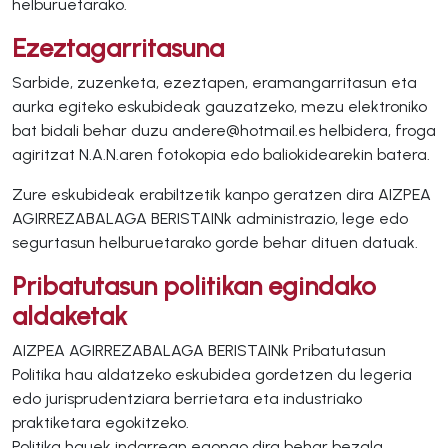
helburuetarako.
Ezeztagarritasuna
Sarbide, zuzenketa, ezeztapen, eramangarritasun eta
aurka egiteko eskubideak gauzatzeko, mezu elektroniko
bat bidali behar duzu andere@hotmail.es helbidera, froga
agiritzat N.A.N.aren fotokopia edo baliokidearekin batera.
Zure eskubideak erabiltzetik kanpo geratzen dira AIZPEA
AGIRREZABALAGA BERISTAINk administrazio, lege edo
segurtasun helburuetarako gorde behar dituen datuak.
Pribatutasun politikan egindako
aldaketak
AIZPEA AGIRREZABALAGA BERISTAINk Pribatutasun
Politika hau aldatzeko eskubidea gordetzen du legeria
edo jurisprudentziara berrietara eta industriako
praktiketara egokitzeko.
Politika hauek indarrean egongo dira behar bezala