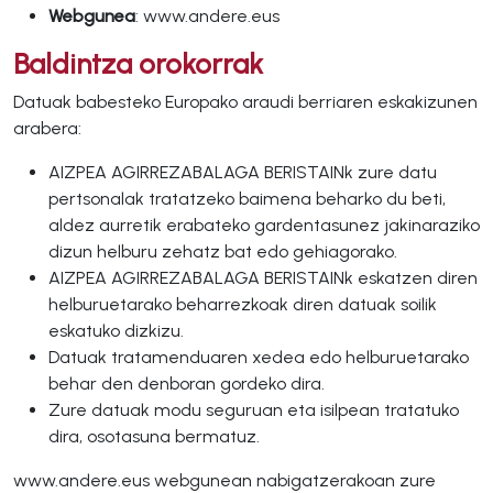
Webgunea
: www.andere.eus
Baldintza orokorrak
Datuak babesteko Europako araudi berriaren eskakizunen
arabera:
AIZPEA AGIRREZABALAGA BERISTAINk zure datu
pertsonalak tratatzeko baimena beharko du beti,
aldez aurretik erabateko gardentasunez jakinaraziko
dizun helburu zehatz bat edo gehiagorako.
AIZPEA AGIRREZABALAGA BERISTAINk eskatzen diren
helburuetarako beharrezkoak diren datuak soilik
eskatuko dizkizu.
Datuak tratamenduaren xedea edo helburuetarako
behar den denboran gordeko dira.
Zure datuak modu seguruan eta isilpean tratatuko
dira, osotasuna bermatuz.
www.andere.eus webgunean nabigatzerakoan zure